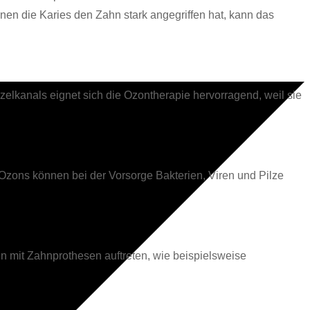
en die Karies den Zahn stark angegriffen hat, kann das
zelkanals eignet sich die Ozontherapie hervorragend, weil sie
zons können bei der Vorsorge Bakterien, Viren und Pilze
 mit Zahnprothesen auftreten, wie beispielsweise