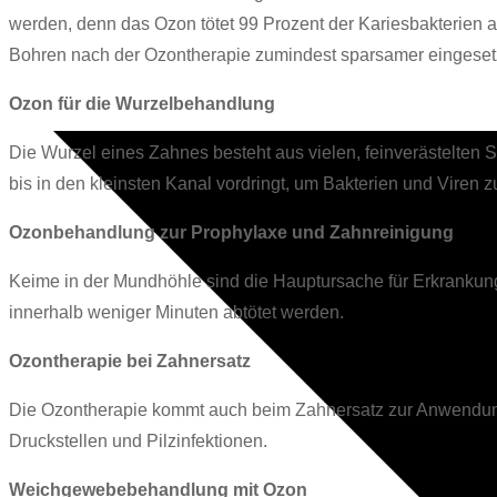
werden, denn das Ozon tötet 99 Prozent der Kariesbakterien 
Bohren nach der Ozontherapie zumindest sparsamer eingesetzt
Ozon für die Wurzelbehandlung
Die Wurzel eines Zahnes besteht aus vielen, feinverästelten S
bis in den kleinsten Kanal vordringt, um Bakterien und Viren z
Ozonbehandlung zur Prophylaxe und Zahnreinigung
Keime in der Mundhöhle sind die Hauptursache für Erkrankun
innerhalb weniger Minuten abtötet werden.
Ozontherapie bei Zahnersatz
Die Ozontherapie kommt auch beim Zahnersatz zur Anwendung 
Druckstellen und Pilzinfektionen.
Weichgewebebehandlung mit Ozon