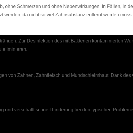
ab, ohne Schmerzen und ohne Nebenwirkungen! In Fällen, in den
 werden, da nicht so viel Zahnsubstanz entfernt werden muss.
trängen. Zur Desinfektion des mit Bakterien kontaminierten Wur
u eliminieren.
gen von Zähnen, Zahnfleisch und Mundschleimhaut. Dank des O
und verschafft schnell Linderung bei den typischen Problemen