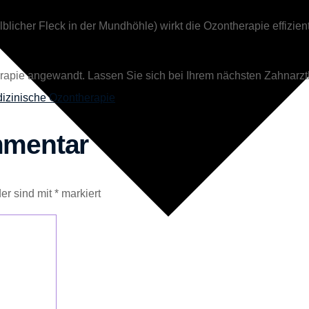
cher Fleck in der Mundhöhle) wirkt die Ozontherapie effizient. D
erapie angewandt. Lassen Sie sich bei Ihrem nächsten Zahnarz
izinische Ozontherapie
mmentar
der sind mit
*
markiert