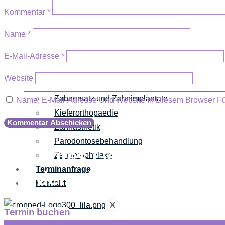
Kommentar
*
Name
*
E-Mail-Adresse
*
Website
Zahnersatz und Zahnimplantate
Name, E-Mail-Adresse Und Website In Diesem Browser F
Kieferorthopaedie
Zahnästhetik
Parodontosebehandlung
Ein gutes Gefühl beginnt
Zahnprophylaxe
Terminanfrage
mit dem richtigen Zahnar
Kontakt
X
Termin buchen