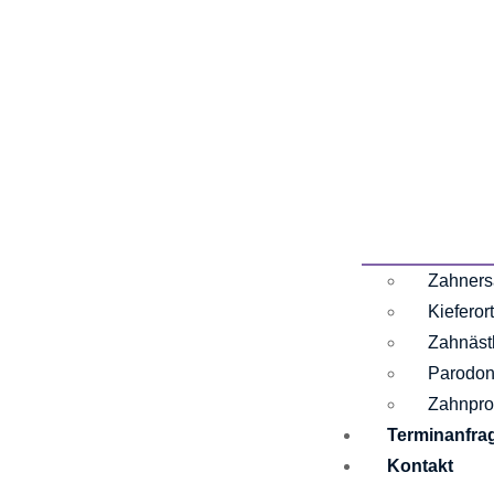
Zahners
Kieferor
Zahnäst
Parodon
Zahnpro
Terminanfra
Kontakt