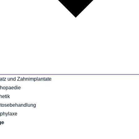
atz und Zahnimplantate
thopaedie
hetik
tosebehandlung
phylaxe
ge