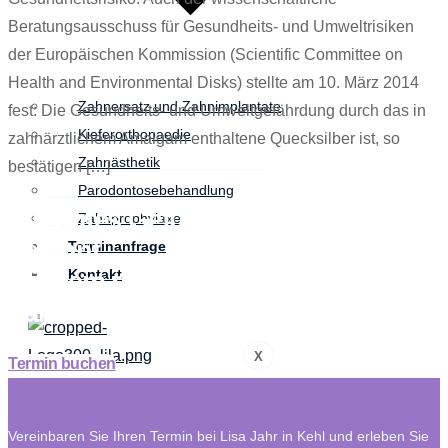
Beratungsausschuss für Gesundheits- und Umweltrisiken
der Europäischen Kommission (Scientific Committee on
Health and Environmental Disks) stellte am 10. März 2014
Zahnersatz und Zahnimplantate
fest: Die Gesundheits- und Umweltgefährdung durch das in
Kieferorthopaedie
zahnärztlichem Amalgam enthaltene Quecksilber ist, so
Zahnästhetik
bestätigen […]
Parodontosebehandlung
Ein gutes Gefühl
Zahnprophylaxe
beginnt
Terminanfrage
mit dem richtigen
Kontakt
Zahnarzt
X
Termin buchen
Vereinbaren Sie Ihren Termin bei Lisa Jahr in Kehl und erleben Sie